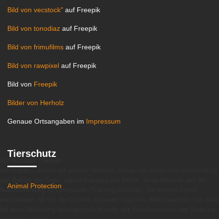
Bild von vecstock"
auf Freepik
Bild von tonodiaz
auf Freepik
Bild von frimufilms
auf Freepik
Bild von rawpixel
auf Freepik
Bild von
Freepik
Bilder von Herholz
Genaue Ortsangaben im
Impressum
Tierschutz
Wir benutzen Cookies
Wir nutzen Cookies auf unserer Website. Einige von ihnen sind essenziell für
den Betrieb der Seite, während andere uns helfen, diese Website und die
Animal Protection
Nutzererfahrung zu verbessern (Tracking Cookies). Sie können selbst
entscheiden, ob Sie die Cookies zulassen möchten. Bitte beachten Sie, dass
bei einer Ablehnung womöglich nicht mehr alle Funktionalitäten der Seite zur