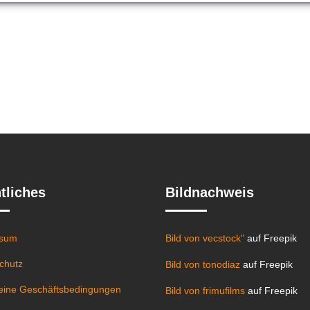
tliches
Bildnachweis
ssum
Bild von vecstock"
auf Freepik
chutz
Bild von tonodiaz
auf Freepik
eine Geschäftsbedingungen
Bild von frimufilms
auf Freepik